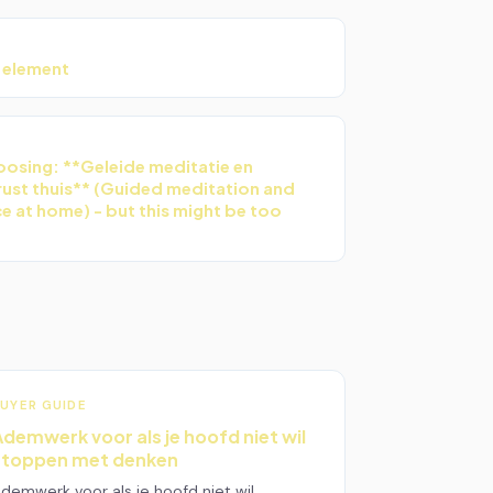
l element
oosing: **Geleide meditatie en
rust thuis** (Guided meditation and
e at home) - but this might be too
UYER GUIDE
Ademwerk voor als je hoofd niet wil
stoppen met denken
demwerk voor als je hoofd niet wil