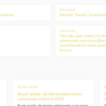
EXPLAINER
ss theme
Has the "handy" practica
EXPLAINER
The sub-sub-niche I'm ch
ademwerk voor innerlijke 
breathwork for inner peac
broad.
BUYER GUIDE
B
Buyer guide: de beste ademwerk-
cursussen online in 2026
Buyer guide: de beste ademwerk-cursussen
A