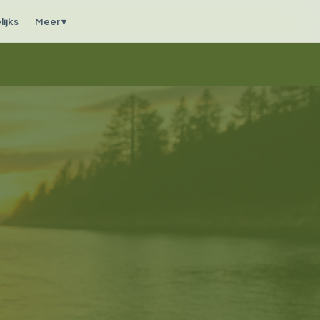
ijks
Meer ▾