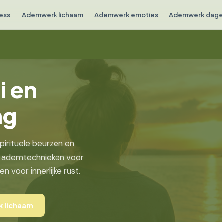
ess
Ademwerk lichaam
Ademwerk emoties
Ademwerk dagel
i en
ng
spirituele beurzen en
 ademtechnieken voor
 voor innerlijke rust.
 lichaam