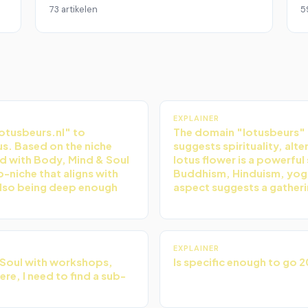
73 artikelen
5
EXPLAINER
lotusbeurs.nl" to
The domain "lotusbeurs" (
us. Based on the niche
suggests spirituality, alte
ed with Body, Mind & Soul
lotus flower is a powerful 
b-niche that aligns with
Buddhism, Hinduism, yoga
also being deep enough
aspect suggests a gatheri
EXPLAINER
 Soul with workshops,
Is specific enough to go 2
e, I need to find a sub-