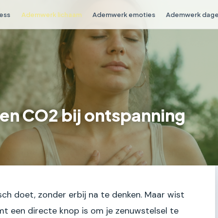
ess
Ademwerk lichaam
Ademwerk emoties
Ademwerk dagel
f en CO2 bij ontspanning
ch doet, zonder erbij na te denken. Maar wist
t een directe knop is om je zenuwstelsel te