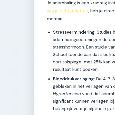
Je ademhaling is een krachtig in
van je ochtendritme
, heb je direc
mentaal.
Stressvermindering:
Studies 
ademhalingsoefeningen de corti
stresshormoon. Een studie van
School toonde aan dat slecht
cortisolspiegel met 25% kan ver
resultaat kunt boeken.
Bloeddrukverlaging:
De 4-7-8 
gebleken in het verlagen van 
Hypertension
vond dat ademha
significant kunnen verlagen bi
belangrijk voor je algehele ge