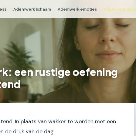
ess
Ademwerk lichaam
Ademwerk emoties
Ademwerk dagel
 een rustige oefening
tend
tend. In plaats van wakker te worden met een
en de druk van de dag.