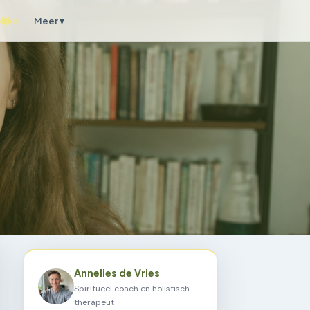
ijks
Meer ▾
Annelies de Vries
Spiritueel coach en holistisch
therapeut