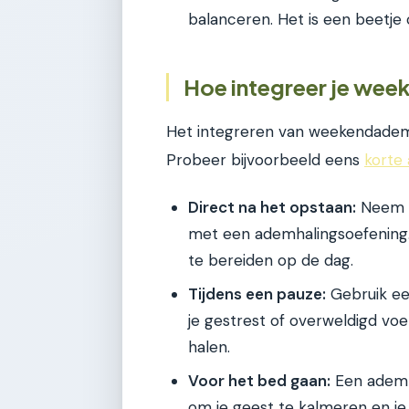
balanceren. Het is een beetje
Hoe integreer je wee
Het integreren van weekendademwe
Probeer bijvoorbeeld eens
korte
Direct na het opstaan:
Neem 5
met een ademhalingsoefening. 
te bereiden op de dag.
Tijdens een pauze:
Gebruik een
je gestrest of overweldigd v
halen.
Voor het bed gaan:
Een ademh
om je geest te kalmeren en je 