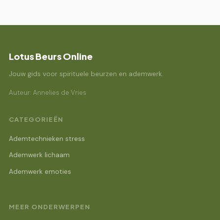
Lotus Beurs Online
Jouw gids voor spirituele beurzen en ademwerk.
Auteur: Annelies de Vries
CATEGORIEËN
Ademtechnieken stress
Ademwerk lichaam
Ademwerk emoties
MEER ONDERWERPEN