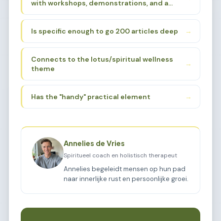
with workshops, demonstrations, and a
Hinduism, yoga traditions. The "beurs"
loving atmosphere, I need to find a sub-
(fair/market) aspect suggests a gathering
sub-niche that:
place for these practices.
Is specific enough to go 200 articles deep
→
Connects to the lotus/spiritual wellness
→
theme
Has the "handy" practical element
→
Annelies de Vries
Spiritueel coach en holistisch therapeut
Annelies begeleidt mensen op hun pad
naar innerlijke rust en persoonlijke groei.