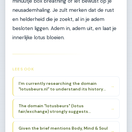
minuutje box breathing of let bewust op je
neusademhaling. Je zult merken dat de rust
en helderheid die je zoekt, al in je adem
besloten liggen. Adem in, adem uit, en laat je
innerlijke lotus bloeien.
LEES OOK
I'm currently researching the domain
→
"lotusbeurs.nl" to understand its history
and original focus. Based on the niche brief
provided, I know it was associated with
The domain "lotusbeurs" (lotus
Body, Mind & Soul events. I need to find a
→
fair/exchange) strongly suggests
specific sub-sub-niche that aligns with the
spirituality, alternative wellness, and
domain's history and name, while also being
holistic living. The lotus flower is a powerful
deep enough for 200 articles.
Given the brief mentions Body, Mind & Soul
symbol in Eastern spirituality - Buddhism,
→