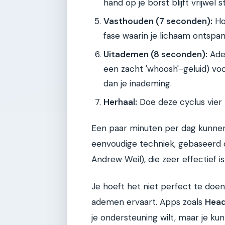
hand op je borst blijft vrijwel sti
Vasthouden (7 seconden):
Hou
fase waarin je lichaam ontspan
Uitademen (8 seconden):
Adem
een zacht 'whoosh'-geluid) vo
dan je inademing.
Herhaal:
Doe deze cyclus vier t
Een paar minuten per dag kunnen
eenvoudige techniek, gebaseerd 
Andrew Weil), die zeer effectief 
Je hoeft het niet perfect te doe
ademen ervaart. Apps zoals
Hea
je ondersteuning wilt, maar je k