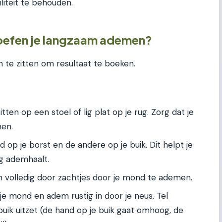
liteit te behouden.
 oefen je langzaam ademen?
 te zitten om resultaat te boeken.
ten op een stoel of lig plat op je rug. Zorg dat je
nen.
 op je borst en de andere op je buik. Dit helpt je
g ademhaalt.
n volledig door zachtjes door je mond te ademen.
 je mond en adem rustig in door je neus. Tel
 buik uitzet (de hand op je buik gaat omhoog, de