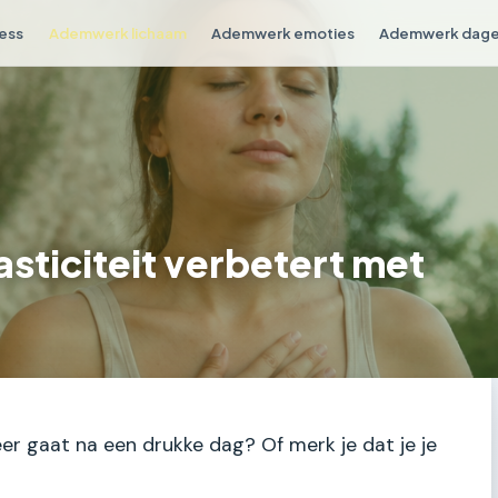
ess
Ademwerk lichaam
Ademwerk emoties
Ademwerk dagel
asticiteit verbetert met
eer gaat na een drukke dag? Of merk je dat je je