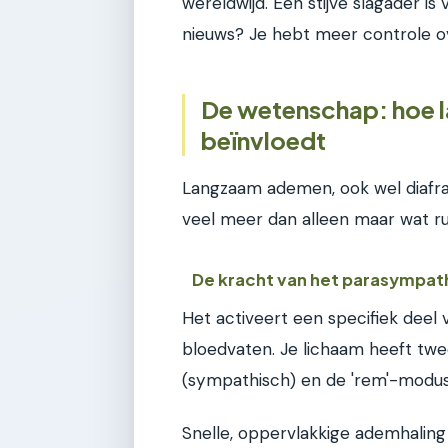
wereldwijd. Een stijve slagader i
nieuws? Je hebt meer controle o
De wetenschap: hoe 
beïnvloedt
Langzaam ademen, ook wel diafr
veel meer dan alleen maar wat ru
De kracht van het parasympat
Het activeert een specifiek deel v
bloedvaten. Je lichaam heeft tw
(sympathisch) en de 'rem'-modus
Snelle, oppervlakkige ademhaling