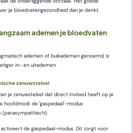
s vaak de onderliggende oorzaak. Het goede
ver je bloedvatengezondheid dan je denkt.
langzaam ademen je bloedvaten
agmatisch ademen of buikademen genoemd, is
stiger in- en uitademen.
hische zenuwstelsel
an je zenuwstelsel dat direct invloed heeft op je
ee hoofdmodi: de 'gaspedaal'-modus
 (parasympathisch).
 activeert de gaspedaal-modus. Dit zorgt voor