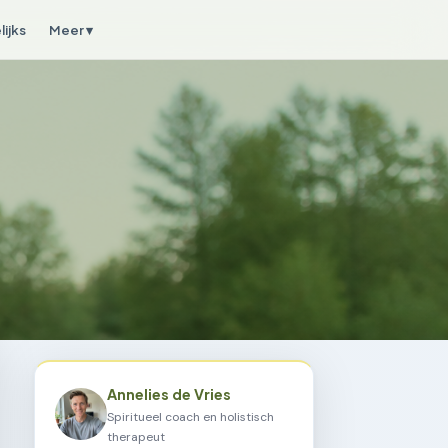
ijks
Meer ▾
Annelies de Vries
Spiritueel coach en holistisch
therapeut