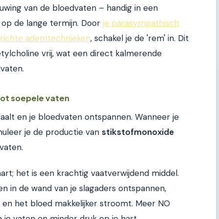
uwing van de bloedvaten – handig in een
t op de lange termijn. Door
je parasympathisch
erichte ademtechnieken
, schakel je de 'rem' in. Dit
lcholine vrij, wat een direct kalmerende
dvaten.
tot soepele vaten
 daalt en je bloedvaten ontspannen. Wanneer je
muleer je de productie van
stikstofmonoxide
vaten.
rt; het is een krachtig vaatverwijdend middel.
len in de wand van je slagaders ontspannen,
 en het bloed makkelijker stroomt. Meer NO
 je vaten en minder druk op je hart.