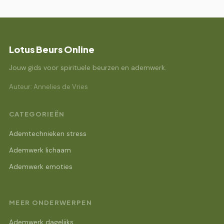
Lotus Beurs Online
Jouw gids voor spirituele beurzen en ademwerk.
Auteur: Annelies de Vries
CATEGORIEËN
Ademtechnieken stress
Ademwerk lichaam
Ademwerk emoties
MEER ONDERWERPEN
Ademwerk dagelijks