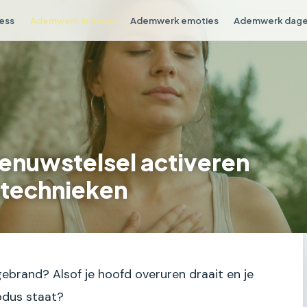
ess
Ademwerk lichaam
Ademwerk emoties
Ademwerk dagel
enuwstelsel activeren
mtechnieken
ebrand? Alsof je hoofd overuren draait en je
odus staat?