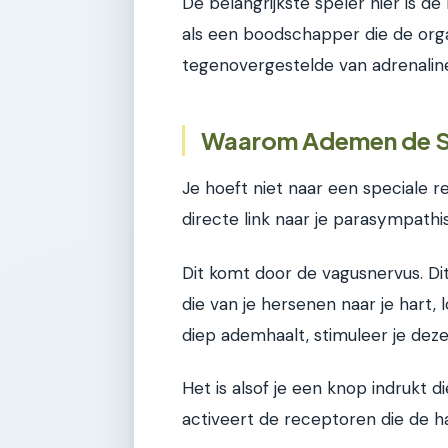
De belangrijkste speler hier is de
als een boodschapper die de organe
tegenovergestelde van adrenaline,
Waarom Ademen de Sn
Je hoeft niet naar een speciale r
directe link naar je parasympathi
Dit komt door de vagusnervus. Dit 
die van je hersenen naar je hart
diep ademhaalt, stimuleer je dez
Het is alsof je een knop indrukt d
activeert de receptoren die de ha