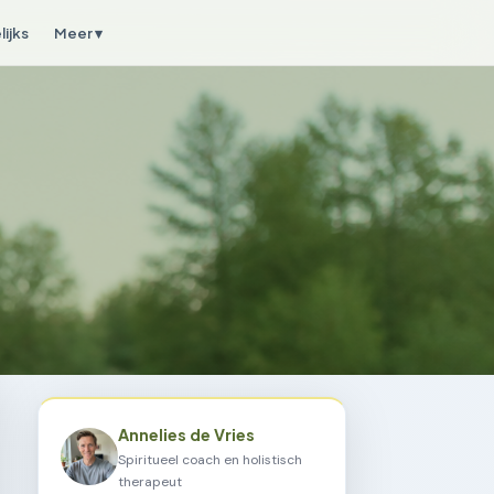
ijks
Meer ▾
Annelies de Vries
Spiritueel coach en holistisch
therapeut