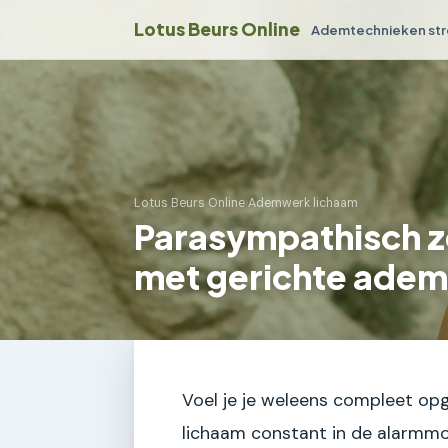
Lotus Beurs Online
Ademtechnieken str
Lotus Beurs Online
›
Ademwerk lichaam
Parasympathisch z
met gerichte ade
Voel je je weleens compleet opg
lichaam constant in de alarmm