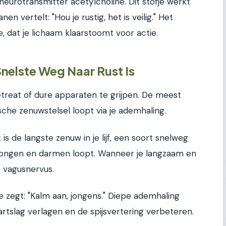
 neurotransmitter acetylcholine. Dit stofje werkt
n vertelt: "Hou je rustig, het is veilig." Het
 dat je lichaam klaarstoomt voor actie.
elste Weg Naar Rust Is
etreat of dure apparaten te grijpen. De meest
sche zenuwstelsel loopt via je ademhaling.
is de langste zenuw in je lijf, een soort snelweg
, longen en darmen loopt. Wanneer je langzaam en
e vagusnervus.
ie zegt: "Kalm aan, jongens." Diepe ademhaling
rtslag verlagen en de spijsvertering verbeteren.