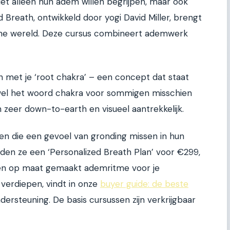
iet alleen hun adem willen begrijpen, maar ook
d Breath, ontwikkeld door yogi David Miller, brengt
online wereld. Deze cursus combineert ademwerk
n met je ‘root chakra’ – een concept dat staat
Hoewel het woord chakra voor sommigen misschien
n zeer down-to-earth en visueel aantrekkelijk.
en die een gevoel van gronding missen in hun
rden ze een ‘Personalized Breath Plan’ voor €299,
een op maat gemaakt ademritme voor je
 verdiepen, vindt in onze
buyer guide: de beste
dersteuning. De basis cursussen zijn verkrijgbaar