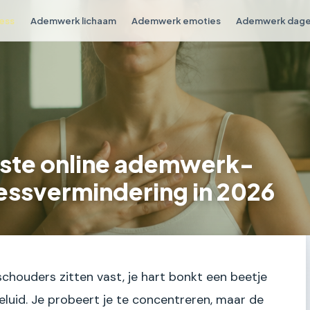
ess
Ademwerk lichaam
Ademwerk emoties
Ademwerk dagel
este online ademwerk-
essvermindering in 2026
je schouders zitten vast, je hart bonkt een beetje
geluid. Je probeert je te concentreren, maar de