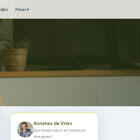
ijks
Meer ▾
Annelies de Vries
Spiritueel coach en holistisch
therapeut