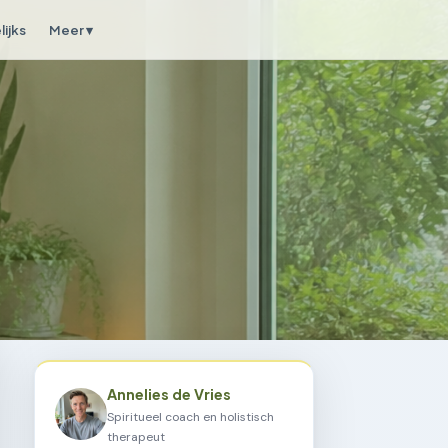
ijks
Meer ▾
Annelies de Vries
Spiritueel coach en holistisch
therapeut