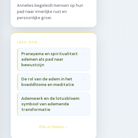
Annelies begeleidt mensen op hun
pad naar innerlijke rust en
persoonlijke groei.
LEES OOK:
Pranayama en spiritualiteit:
ademen als pad naar
bewustzijn
De rol van de adem in het
boeddhisme en meditatie
Ademwerk en de lotusbloem:
symbool van ademende
transformatie
Alle artikelen