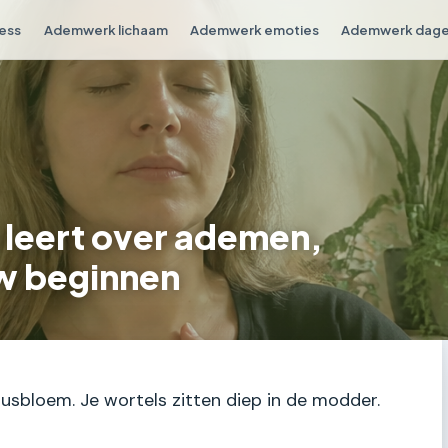
ess
Ademwerk lichaam
Ademwerk emoties
Ademwerk dagel
 leert over ademen,
uw beginnen
otusbloem. Je wortels zitten diep in de modder.