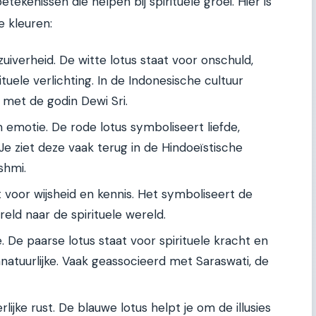
tekenissen die helpen bij spirituele groei. Hier is
e kleuren:
zuiverheid. De witte lotus staat voor onschuld,
ituele verlichting. In de Indonesische cultuur
met de godin Dewi Sri.
 emotie. De rode lotus symboliseert liefde,
. Je ziet deze vaak terug in de Hindoeïstische
shmi.
 voor wijsheid en kennis. Het symboliseert de
eld naar de spirituele wereld.
 De paarse lotus staat voor spirituele kracht en
atuurlijke. Vaak geassocieerd met Saraswati, de
lijke rust. De blauwe lotus helpt je om de illusies