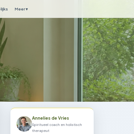
ijks
Meer ▾
Annelies de Vries
Spiritueel coach en holistisch
therapeut