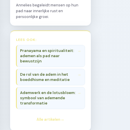
Annelies begeleidt mensen op hun
pad naar innerlijke rust en
persoonlijke groei.
LEES OOK:
Pranayama en spiritualiteit:
ademen als pad naar
bewustzijn
De rol van de adem in het
boeddhisme en meditatie
Ademwerk en de lotusbloem:
symbool van ademende
transformatie
Alle artikelen