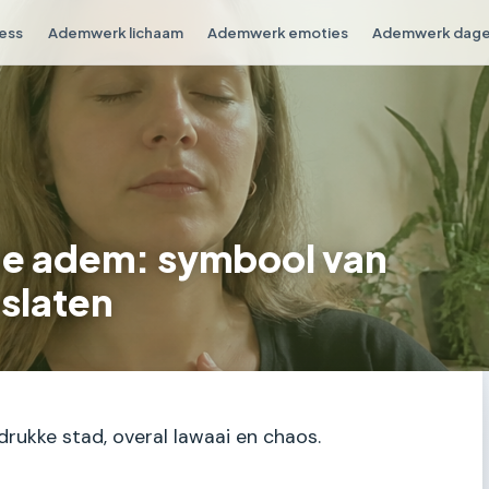
ess
Ademwerk lichaam
Ademwerk emoties
Ademwerk dagel
de adem: symbool van
oslaten
 drukke stad, overal lawaai en chaos.