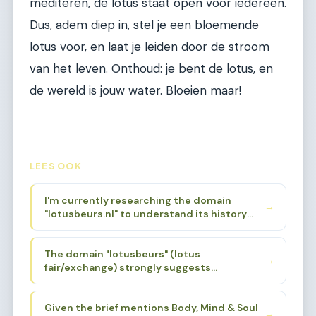
mediteren, de lotus staat open voor iedereen.
Dus, adem diep in, stel je een bloemende
lotus voor, en laat je leiden door de stroom
van het leven. Onthoud: je bent de lotus, en
de wereld is jouw water. Bloeien maar!
LEES OOK
I'm currently researching the domain
→
"lotusbeurs.nl" to understand its history
and original focus. Based on the niche brief
provided, I know it was associated with
The domain "lotusbeurs" (lotus
Body, Mind & Soul events. I need to find a
→
fair/exchange) strongly suggests
specific sub-sub-niche that aligns with the
spirituality, alternative wellness, and
domain's history and name, while also being
holistic living. The lotus flower is a powerful
deep enough for 200 articles.
Given the brief mentions Body, Mind & Soul
symbol in Eastern spirituality - Buddhism,
→