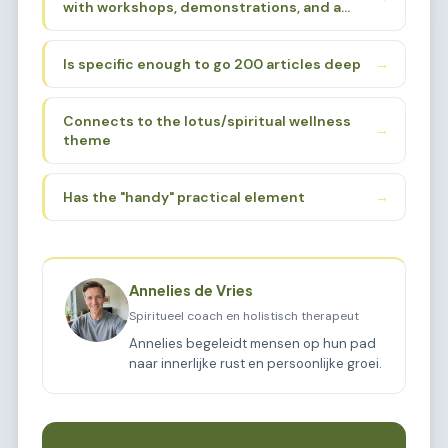
with workshops, demonstrations, and a
Hinduism, yoga traditions. The "beurs"
loving atmosphere, I need to find a sub-
(fair/market) aspect suggests a gathering
sub-niche that:
place for these practices.
Is specific enough to go 200 articles deep
→
Connects to the lotus/spiritual wellness
→
theme
Has the "handy" practical element
→
Annelies de Vries
Spiritueel coach en holistisch therapeut
Annelies begeleidt mensen op hun pad
naar innerlijke rust en persoonlijke groei.