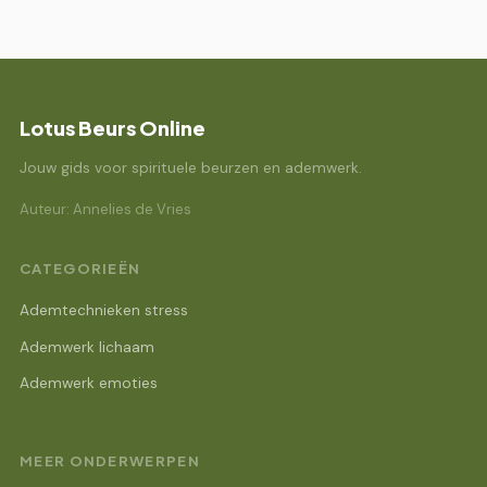
Lotus Beurs Online
Jouw gids voor spirituele beurzen en ademwerk.
Auteur: Annelies de Vries
CATEGORIEËN
Ademtechnieken stress
Ademwerk lichaam
Ademwerk emoties
MEER ONDERWERPEN