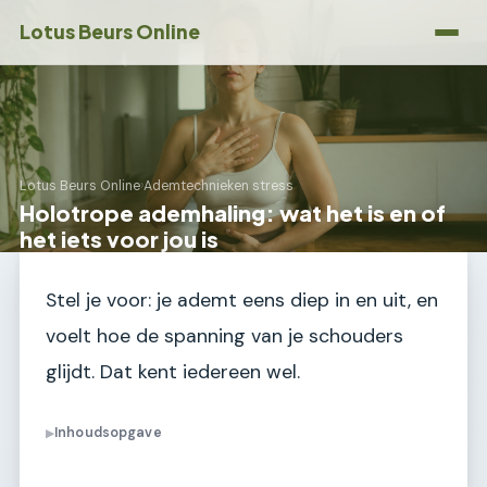
Lotus Beurs Online
Lotus Beurs Online
›
Ademtechnieken stress
Holotrope ademhaling: wat het is en of
het iets voor jou is
Stel je voor: je ademt eens diep in en uit, en
voelt hoe de spanning van je schouders
glijdt. Dat kent iedereen wel.
Inhoudsopgave
▶