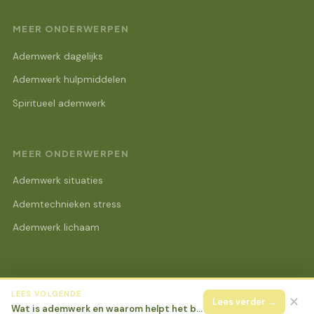
MEER ONDERWERPEN
Ademwerk dagelijks
Ademwerk hulpmiddelen
Spiritueel ademwerk
MEER ONDERWERPEN
Ademwerk situaties
Ademtechnieken stress
Ademwerk lichaam
LEES VOLGENDE
© 2026 Lotus Beurs Online
Alle rechten voorbehouden.
✕
Lees verder →
Wat is ademwerk en waarom helpt het bij stress?