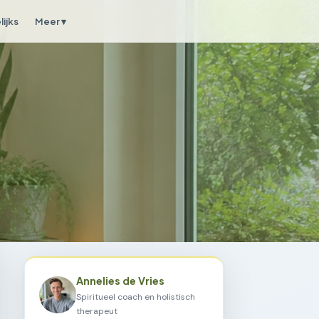
ijks
Meer ▾
Annelies de Vries
Spiritueel coach en holistisch
therapeut