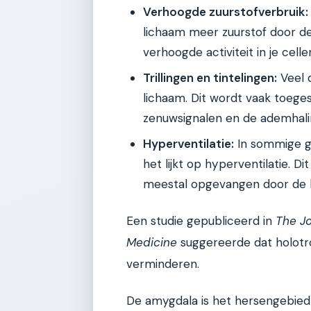
Verhoogde zuurstofverbruik:
lichaam meer zuurstof door de
verhoogde activiteit in je celle
Trillingen en tintelingen:
Veel d
lichaam. Dit wordt vaak toege
zenuwsignalen en de ademhali
Hyperventilatie:
In sommige ge
het lijkt op hyperventilatie. Di
meestal opgevangen door de b
Een studie gepubliceerd in
The Jo
Medicine
suggereerde dat holotro
verminderen.
De amygdala is het hersengebied d