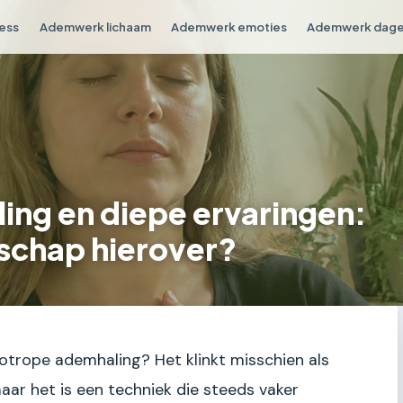
ess
Ademwerk lichaam
Ademwerk emoties
Ademwerk dagel
ing en diepe ervaringen:
schap hierover?
otrope ademhaling? Het klinkt misschien als
 maar het is een techniek die steeds vaker