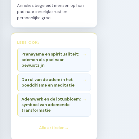
Annelies begeleidt mensen op hun
pad naar innerlijke rust en
persoonlijke groei.
LEES OOK:
Pranayama en spiritualiteit:
ademen als pad naar
bewustzijn
De rol van de adem in het
boeddhisme en meditatie
Ademwerk en de lotusbloem:
symbool van ademende
transformatie
Alle artikelen