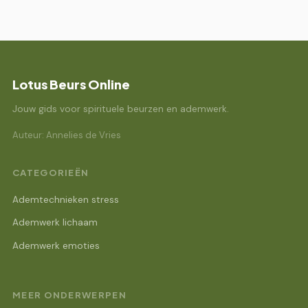
Lotus Beurs Online
Jouw gids voor spirituele beurzen en ademwerk.
Auteur: Annelies de Vries
CATEGORIEËN
Ademtechnieken stress
Ademwerk lichaam
Ademwerk emoties
MEER ONDERWERPEN