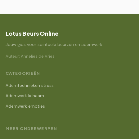
Lotus Beurs Online
Jouw gids voor spirituele beurzen en ademwerk.
Auteur: Annelies de Vries
CATEGORIEËN
Ademtechnieken stress
Ademwerk lichaam
Ademwerk emoties
MEER ONDERWERPEN