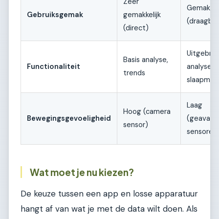
Zeer
Gemakkeli
Gebruiksgemak
gemakkelijk
(draagbaa
(direct)
Uitgebre
Basis analyse,
Functionaliteit
analyse,
trends
slaapmoni
Laag
Hoog (camera
Bewegingsgevoeligheid
(geavanc
sensor)
sensoren
Wat moet je nu kiezen?
De keuze tussen een app en losse apparatuur
hangt af van wat je met de data wilt doen. Als