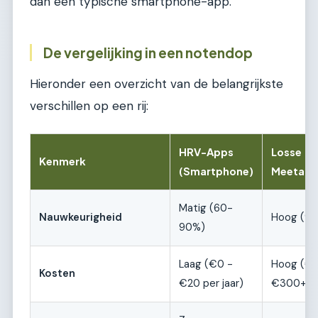
dan een typische smartphone-app.
De vergelijking in een notendop
Hieronder een overzicht van de belangrijkste
verschillen op een rij:
HRV-Apps
Losse
Kenmerk
(Smartphone)
Meetapp
Matig (60-
Nauwkeurigheid
Hoog (9
90%)
Laag (€0 -
Hoog (€1
Kosten
€20 per jaar)
€300+)