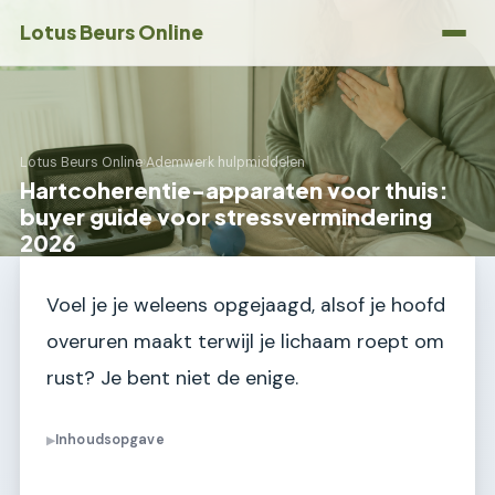
Lotus Beurs Online
Lotus Beurs Online
›
Ademwerk hulpmiddelen
Hartcoherentie-apparaten voor thuis:
buyer guide voor stressvermindering
2026
Voel je je weleens opgejaagd, alsof je hoofd
overuren maakt terwijl je lichaam roept om
rust? Je bent niet de enige.
Inhoudsopgave
▶