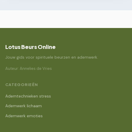
Lotus Beurs Online
Jouw gids voor spirituele beurzen en ademwerk.
Auteur: Annelies de Vries
CATEGORIEËN
Ademtechnieken stress
Ademwerk lichaam
Ademwerk emoties