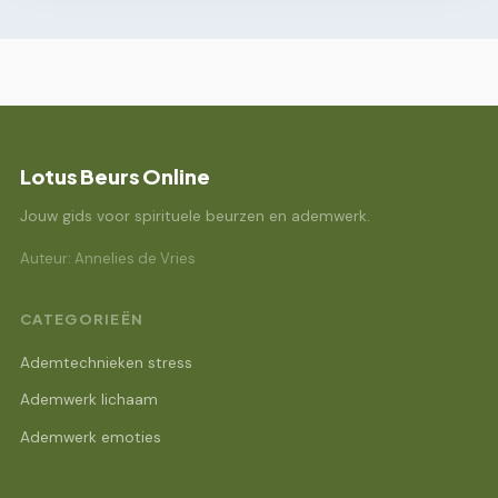
Lotus Beurs Online
Jouw gids voor spirituele beurzen en ademwerk.
Auteur: Annelies de Vries
CATEGORIEËN
Ademtechnieken stress
Ademwerk lichaam
Ademwerk emoties