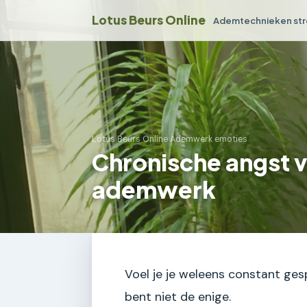
Lotus Beurs Online
Ademtechnieken str
Lotus Beurs Online
›
Ademwerk emoties
Chronische angst 
ademwerk
Voel je je weleens constant gesp
bent niet de enige.