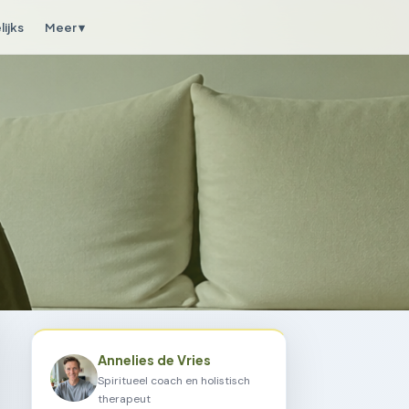
ijks
Meer ▾
Annelies de Vries
Spiritueel coach en holistisch
therapeut