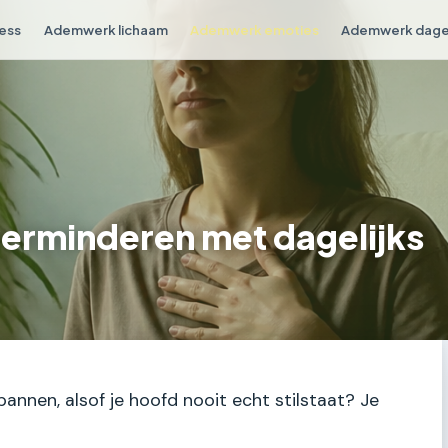
ess
Ademwerk lichaam
Ademwerk emoties
Ademwerk dagel
verminderen met dagelijks
annen, alsof je hoofd nooit echt stilstaat? Je