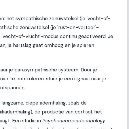
en: het sympathische zenuwstelsel (je 'vecht-of-
hische zenuwstelsel (je 'rust-en-verteer'-
e 'vecht-of-vlucht'-modus continu geactiveerd. Je
n, je hartslag gaat omhoog en je spieren
naar je parasympathische systeem. Door je
er te controleren, stuur je een signaal naar je
ontspannen.
langzame, diepe ademhaling, zoals de
kademhaling), de productie van cortisol, het
aagt. Een studie in
Psychoneuroendocrinology