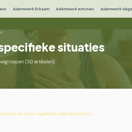
ess
Ademwerk lichaam
Ademwerk emoties
Ademwerk dagel
es
pecifieke situaties
elgroepen (30 artikelen)
voorkomt met een dagelijkse ademgewoonte