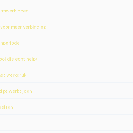
ermwerk doen
 voor meer verbinding
enperiode
ool die echt helpt
met werkdruk
ige werktijden
reizen