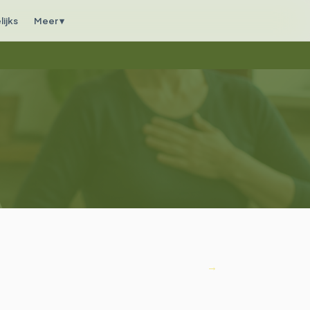
ijks
Meer ▾