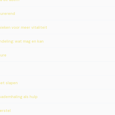
turerend
eken voor meer vitaliteit
ndeling: wat mag en kan
sure
et slapen
sademhaling als hulp
erstel