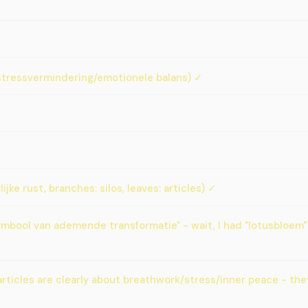
stressvermindering/emotionele balans) ✓
jke rust, branches: silos, leaves: articles) ✓
mbool van ademende transformatie" - wait, I had "lotusbloem" 
 articles are clearly about breathwork/stress/inner peace - the