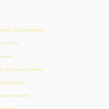
druk: veilige technieken
en wat niet?
de adem
en voor gevoelig lichaam
 voorbereiding
ioneel verwerken
ia de adem