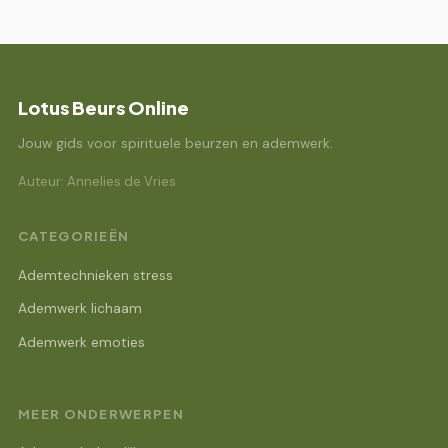
Lotus Beurs Online
Jouw gids voor spirituele beurzen en ademwerk.
Auteur: Annelies de Vries
CATEGORIEËN
Ademtechnieken stress
Ademwerk lichaam
Ademwerk emoties
MEER ONDERWERPEN