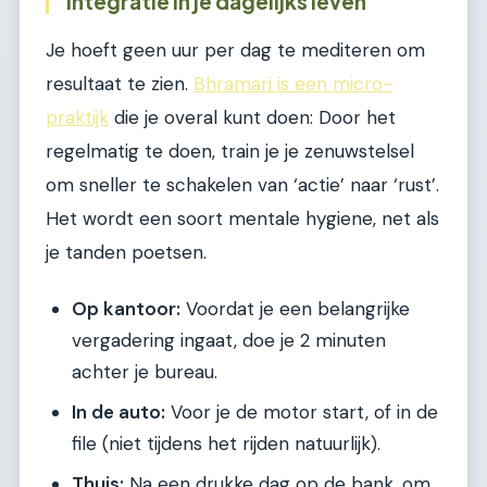
Integratie in je dagelijks leven
Je hoeft geen uur per dag te mediteren om
resultaat te zien.
Bhramari is een micro-
praktijk
die je overal kunt doen: Door het
regelmatig te doen, train je je zenuwstelsel
om sneller te schakelen van ‘actie’ naar ‘rust’.
Het wordt een soort mentale hygiene, net als
je tanden poetsen.
Op kantoor:
Voordat je een belangrijke
vergadering ingaat, doe je 2 minuten
achter je bureau.
In de auto:
Voor je de motor start, of in de
file (niet tijdens het rijden natuurlijk).
Thuis:
Na een drukke dag op de bank, om