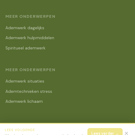
MEER ONDERWERPEN
Ademwerk dagelijks
Ademwerk hulpmiddelen
Spiritueel ademwerk
MEER ONDERWERPEN
Ademwerk situaties
Ademtechnieken stress
Ademwerk lichaam
LEES VOLGENDE
© 2026 Lotus Beurs Online
Alle rechten voorbehouden.
✕
Lees verder →