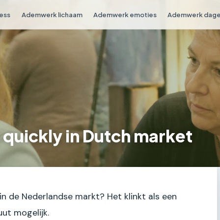
ess
Ademwerk lichaam
Ademwerk emoties
Ademwerk dagel
 quickly in Dutch market
 in de Nederlandse markt? Het klinkt als een
uut mogelijk.