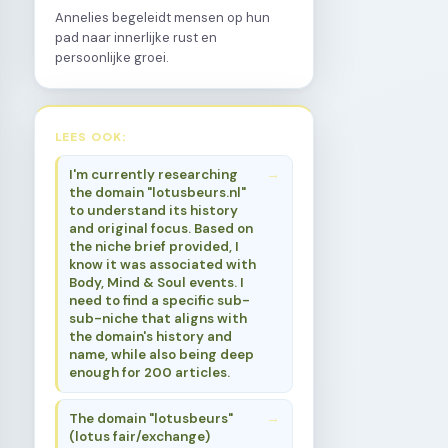
Annelies begeleidt mensen op hun
pad naar innerlijke rust en
persoonlijke groei.
LEES OOK:
I'm currently researching
the domain "lotusbeurs.nl"
to understand its history
and original focus. Based on
the niche brief provided, I
know it was associated with
Body, Mind & Soul events. I
need to find a specific sub-
sub-niche that aligns with
the domain's history and
name, while also being deep
enough for 200 articles.
The domain "lotusbeurs"
(lotus fair/exchange)