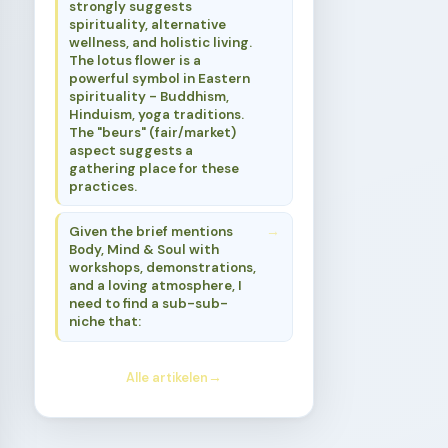
strongly suggests
spirituality, alternative
wellness, and holistic living.
The lotus flower is a
powerful symbol in Eastern
spirituality - Buddhism,
Hinduism, yoga traditions.
The "beurs" (fair/market)
aspect suggests a
gathering place for these
practices.
Given the brief mentions
Body, Mind & Soul with
workshops, demonstrations,
and a loving atmosphere, I
need to find a sub-sub-
niche that:
Alle artikelen