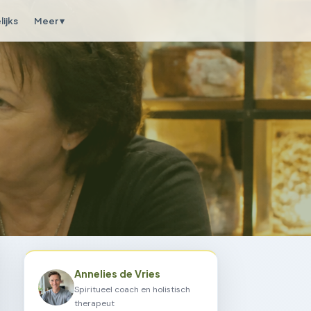
ijks
Meer ▾
Annelies de Vries
Spiritueel coach en holistisch
therapeut