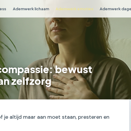
ess
Ademwerk lichaam
Ademwerk emoties
Ademwerk dagel
compassie: bewust
an zelfzorg
f je altijd maar aan moet staan, presteren en