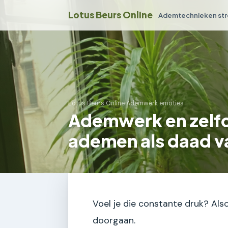
Lotus Beurs Online
Ademtechnieken str
Lotus Beurs Online
›
Ademwerk emoties
Ademwerk en zelf
ademen als daad v
Voel je die constante druk? Also
doorgaan.