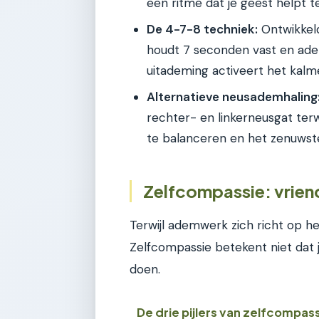
een ritme dat je geest helpt t
De 4-7-8 techniek:
Ontwikkeld
houdt 7 seconden vast en adem
uitademing activeert het kalm
Alternatieve neusademhaling
rechter- en linkerneusgat terw
te balanceren en het zenuwste
Zelfcompassie: vriende
Terwijl ademwerk zich richt op he
Zelfcompassie betekent niet dat j
doen.
De drie pijlers van zelfcompas