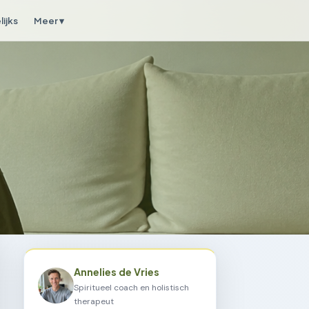
ijks
Meer ▾
Annelies de Vries
Spiritueel coach en holistisch
therapeut