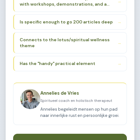
→
with workshops, demonstrations, and a
Hinduism, yoga traditions. The "beurs"
loving atmosphere, I need to find a sub-
(fair/market) aspect suggests a gathering
sub-niche that:
place for these practices.
Is specific enough to go 200 articles deep
→
Connects to the lotus/spiritual wellness
→
theme
Has the "handy" practical element
→
Annelies de Vries
Spiritueel coach en holistisch therapeut
Annelies begeleidt mensen op hun pad
naar innerlijke rust en persoonlijke groei.