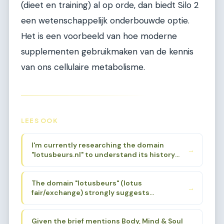
(dieet en training) al op orde, dan biedt Silo 2
een wetenschappelijk onderbouwde optie.
Het is een voorbeeld van hoe moderne
supplementen gebruikmaken van de kennis
van ons cellulaire metabolisme.
LEES OOK
I'm currently researching the domain
→
"lotusbeurs.nl" to understand its history
and original focus. Based on the niche brief
provided, I know it was associated with
The domain "lotusbeurs" (lotus
Body, Mind & Soul events. I need to find a
→
fair/exchange) strongly suggests
specific sub-sub-niche that aligns with the
spirituality, alternative wellness, and
domain's history and name, while also being
holistic living. The lotus flower is a powerful
deep enough for 200 articles.
Given the brief mentions Body, Mind & Soul
symbol in Eastern spirituality - Buddhism,