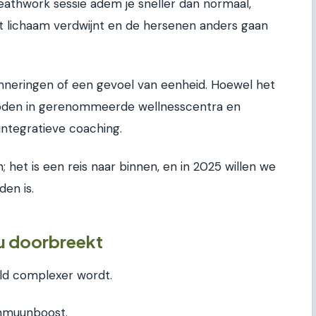
reathwork sessie adem je sneller dan normaal,
t lichaam verdwijnt en de hersenen anders gaan
rinneringen of een gevoel van eenheid. Hoewel het
eboden in gerenommeerde wellnesscentra en
integratieve coaching.
 het is een reis naar binnen, en in 2025 willen we
den is.
u doorbreekt
ld complexer wordt.
mmuunboost.