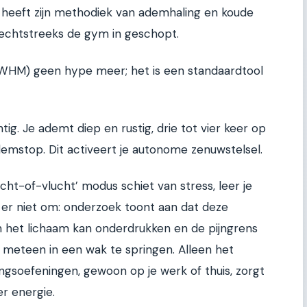
 heeft zijn methodiek van ademhaling en koude
 rechtstreeks de gym in geschopt.
WHM) geen hype meer; het is een standaardtool
ig. Je ademt diep en rustig, drie tot vier keer op
demstop. Dit activeert je autonome zenuwstelsel.
cht-of-vlucht’ modus schiet van stress, leer je
en er niet om: onderzoek toont aan dat deze
n het lichaam kan onderdrukken en de pijngrens
et meteen in een wak te springen. Alleen het
ngsoefeningen, gewoon op je werk of thuis, zorgt
r energie.