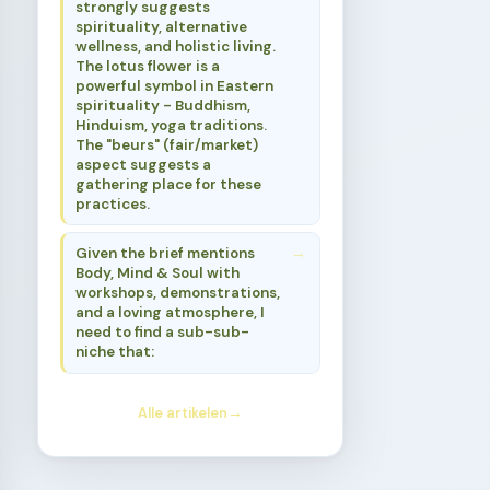
strongly suggests
spirituality, alternative
wellness, and holistic living.
The lotus flower is a
powerful symbol in Eastern
spirituality - Buddhism,
Hinduism, yoga traditions.
The "beurs" (fair/market)
aspect suggests a
gathering place for these
practices.
Given the brief mentions
Body, Mind & Soul with
workshops, demonstrations,
and a loving atmosphere, I
need to find a sub-sub-
niche that:
Alle artikelen