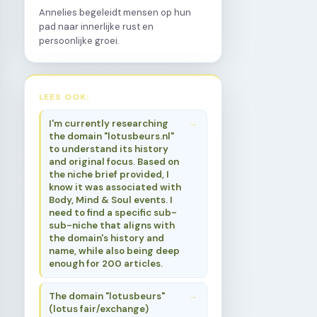
Annelies begeleidt mensen op hun
pad naar innerlijke rust en
persoonlijke groei.
LEES OOK:
I'm currently researching
the domain "lotusbeurs.nl"
to understand its history
and original focus. Based on
the niche brief provided, I
know it was associated with
Body, Mind & Soul events. I
need to find a specific sub-
sub-niche that aligns with
the domain's history and
name, while also being deep
enough for 200 articles.
The domain "lotusbeurs"
(lotus fair/exchange)