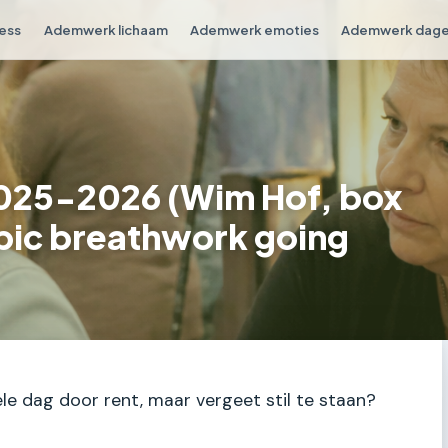
ess
Ademwerk lichaam
Ademwerk emoties
Ademwerk dagel
2025-2026 (Wim Hof, box
opic breathwork going
ele dag door rent, maar vergeet stil te staan?