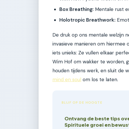
Box Breathing:
Mentale rust en
Holotropic Breathwork:
Emoti
De druk op ons mentale welzijn ne
invasieve manieren om hiermee o
iets unieks: Ze vullen elkaar per
Wim Hof om wakker te worden, ge
houden tijdens werk, en sluit de
mind en soul
om los te laten.
BLIJF OP DE HOOGTE
Ontvang de beste tips ov
Spirituele groei en bewu