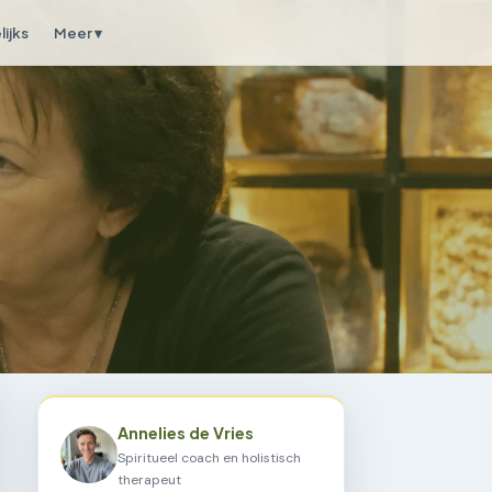
ijks
Meer ▾
Annelies de Vries
Spiritueel coach en holistisch
therapeut