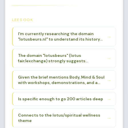
LEES OOK
I'm currently researching the domain
→
"lotusbeurs.nl" to understand its history
and original focus. Based on the niche brief
provided, I know it was associated with
The domain "lotusbeurs" (lotus
Body, Mind & Soul events. I need to find a
→
fair/exchange) strongly suggests
specific sub-sub-niche that aligns with the
spirituality, alternative wellness, and
domain's history and name, while also being
holistic living. The lotus flower is a powerful
deep enough for 200 articles.
Given the brief mentions Body, Mind & Soul
symbol in Eastern spirituality - Buddhism,
→
with workshops, demonstrations, and a
Hinduism, yoga traditions. The "beurs"
loving atmosphere, I need to find a sub-
(fair/market) aspect suggests a gathering
sub-niche that:
place for these practices.
Is specific enough to go 200 articles deep
→
Connects to the lotus/spiritual wellness
→
theme