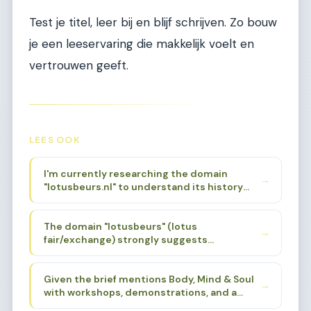
Test je titel, leer bij en blijf schrijven. Zo bouw
je een leeservaring die makkelijk voelt en
vertrouwen geeft.
LEES OOK
I'm currently researching the domain
→
"lotusbeurs.nl" to understand its history
and original focus. Based on the niche brief
provided, I know it was associated with
The domain "lotusbeurs" (lotus
Body, Mind & Soul events. I need to find a
→
fair/exchange) strongly suggests
specific sub-sub-niche that aligns with the
spirituality, alternative wellness, and
domain's history and name, while also being
holistic living. The lotus flower is a powerful
deep enough for 200 articles.
Given the brief mentions Body, Mind & Soul
symbol in Eastern spirituality - Buddhism,
→
with workshops, demonstrations, and a
Hinduism, yoga traditions. The "beurs"
loving atmosphere, I need to find a sub-
(fair/market) aspect suggests a gathering