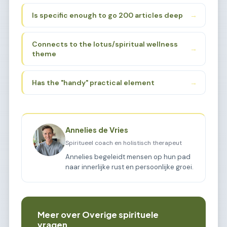
sub-niche that:
place for these practices.
Is specific enough to go 200 articles deep
→
Connects to the lotus/spiritual wellness
→
theme
Has the "handy" practical element
→
Annelies de Vries
Spiritueel coach en holistisch therapeut
Annelies begeleidt mensen op hun pad
naar innerlijke rust en persoonlijke groei.
Meer over Overige spirituele
vragen