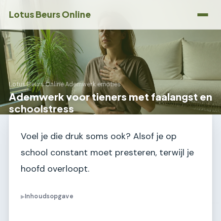
Lotus Beurs Online
Lotus Beurs Online
›
Ademwerk emoties
Ademwerk voor tieners met faalangst en
schoolstress
Voel je die druk soms ook? Alsof je op
school constant moet presteren, terwijl je
hoofd overloopt.
Inhoudsopgave
▶