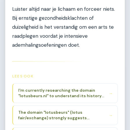
Luister altijd naar je lichaam en forceer niets.
Bij ernstige gezondheidsklachten of
duizeligheid is het verstandig om een arts te
raadplegen voordat je intensieve
ademhalingsoefeningen doet.
LEES OOK
I'm currently researching the domain
→
"lotusbeurs.nl" to understand its history
and original focus. Based on the niche brief
provided, I know it was associated with
The domain "lotusbeurs" (lotus
Body, Mind & Soul events. I need to find a
→
fair/exchange) strongly suggests
specific sub-sub-niche that aligns with the
spirituality, alternative wellness, and
domain's history and name, while also being
holistic living. The lotus flower is a powerful
deep enough for 200 articles.