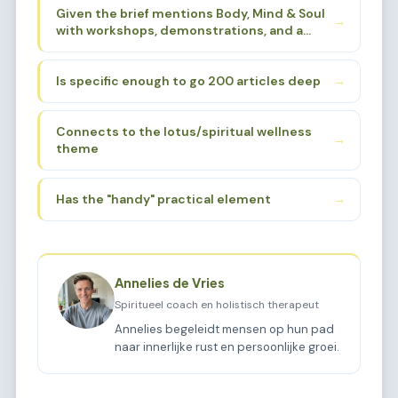
Given the brief mentions Body, Mind & Soul
symbol in Eastern spirituality - Buddhism,
→
with workshops, demonstrations, and a
Hinduism, yoga traditions. The "beurs"
loving atmosphere, I need to find a sub-
(fair/market) aspect suggests a gathering
sub-niche that:
place for these practices.
Is specific enough to go 200 articles deep
→
Connects to the lotus/spiritual wellness
→
theme
Has the "handy" practical element
→
Annelies de Vries
Spiritueel coach en holistisch therapeut
Annelies begeleidt mensen op hun pad
naar innerlijke rust en persoonlijke groei.