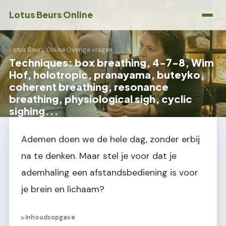
Lotus Beurs Online
Lotus Beurs Online
›
Overige vragen
Techniques: box breathing, 4-7-8, Wim
Hof, holotropic, pranayama, buteyko,
coherent breathing, resonance
breathing, physiological sigh, cyclic
sighing...
Ademen doen we de hele dag, zonder erbij
na te denken. Maar stel je voor dat je
ademhaling een afstandsbediening is voor
je brein en lichaam?
Inhoudsopgave
▶