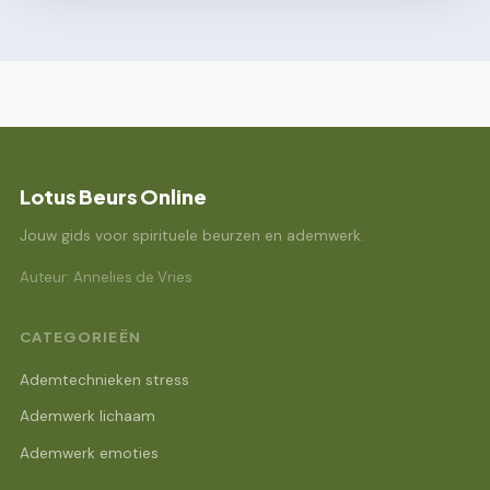
Lotus Beurs Online
Jouw gids voor spirituele beurzen en ademwerk.
Auteur: Annelies de Vries
CATEGORIEËN
Ademtechnieken stress
Ademwerk lichaam
Ademwerk emoties