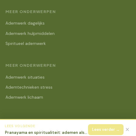
MEER ONDERWERPEN
Ademwerk dagelijks
Ademwerk hulpmiddelen
Spiritueel ademwerk
MEER ONDERWERPEN
Ademwerk situaties
Ademtechnieken stress
Ademwerk lichaam
LEES VOLGENDE
© 2026 Lotus Beurs Online
Alle rechten voorbehouden.
✕
Lees verder →
Pranayama en spiritualiteit: ademen als pad naar bewustzijn