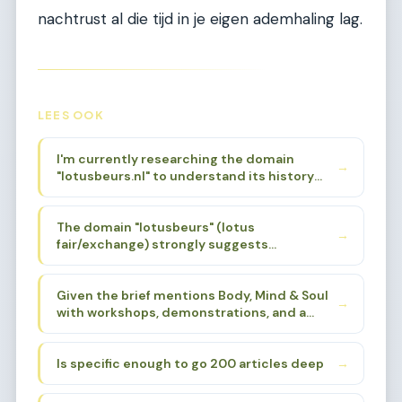
nachtrust al die tijd in je eigen ademhaling lag.
LEES OOK
I'm currently researching the domain
→
"lotusbeurs.nl" to understand its history
and original focus. Based on the niche brief
provided, I know it was associated with
The domain "lotusbeurs" (lotus
Body, Mind & Soul events. I need to find a
→
fair/exchange) strongly suggests
specific sub-sub-niche that aligns with the
spirituality, alternative wellness, and
domain's history and name, while also being
holistic living. The lotus flower is a powerful
deep enough for 200 articles.
Given the brief mentions Body, Mind & Soul
symbol in Eastern spirituality - Buddhism,
→
with workshops, demonstrations, and a
Hinduism, yoga traditions. The "beurs"
loving atmosphere, I need to find a sub-
(fair/market) aspect suggests a gathering
sub-niche that:
place for these practices.
Is specific enough to go 200 articles deep
→