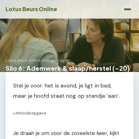
Lotus Beurs Online
Lotus Beurs Online
›
Overige vragen
Silo 6: Ademwerk & slaap/herstel (~20)
Stel je voor: het is avond, je ligt in bed,
maar je hoofd staat nog op standje ‘aan’.
Inhoudsopgave
▶
Je draait je om voor de zoveelste keer, kijkt