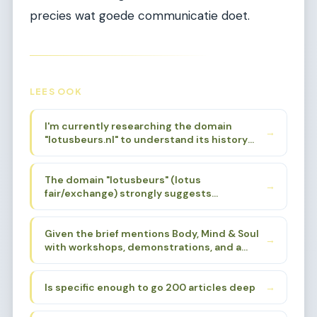
precies wat goede communicatie doet.
LEES OOK
I'm currently researching the domain
→
"lotusbeurs.nl" to understand its history
and original focus. Based on the niche brief
provided, I know it was associated with
The domain "lotusbeurs" (lotus
Body, Mind & Soul events. I need to find a
→
fair/exchange) strongly suggests
specific sub-sub-niche that aligns with the
spirituality, alternative wellness, and
domain's history and name, while also being
holistic living. The lotus flower is a powerful
deep enough for 200 articles.
Given the brief mentions Body, Mind & Soul
symbol in Eastern spirituality - Buddhism,
→
with workshops, demonstrations, and a
Hinduism, yoga traditions. The "beurs"
loving atmosphere, I need to find a sub-
(fair/market) aspect suggests a gathering
sub-niche that:
place for these practices.
Is specific enough to go 200 articles deep
→