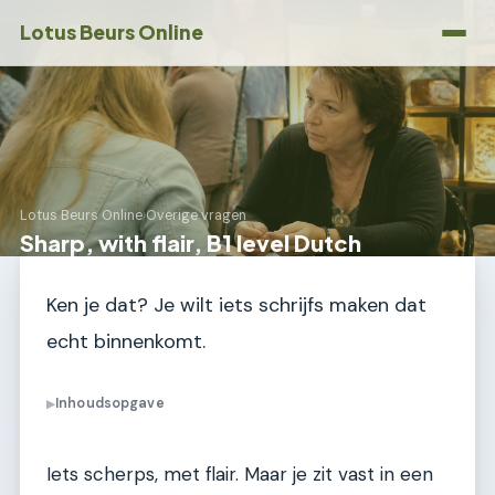
Lotus Beurs Online
Lotus Beurs Online
›
Overige vragen
Sharp, with flair, B1 level Dutch
Ken je dat? Je wilt iets schrijfs maken dat
echt binnenkomt.
Inhoudsopgave
▶
Iets scherps, met flair. Maar je zit vast in een