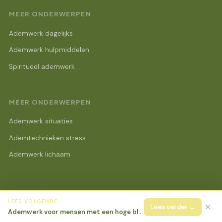
MEER ONDERWERPEN
Ademwerk dagelijks
Ademwerk hulpmiddelen
Spiritueel ademwerk
MEER ONDERWERPEN
Ademwerk situaties
Ademtechnieken stress
Ademwerk lichaam
LEES VOLGENDE
© 2026 Lotus Beurs Online
Alle rechten voorbehouden.
✕
Lees verder →
Ademwerk voor mensen met een hoge bloeddruk: veilige technieken