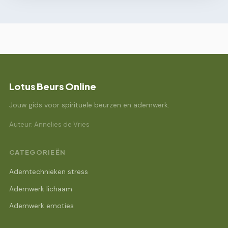
Lotus Beurs Online
Jouw gids voor spirituele beurzen en ademwerk.
Auteur: Annelies de Vries
CATEGORIEËN
Ademtechnieken stress
Ademwerk lichaam
Ademwerk emoties