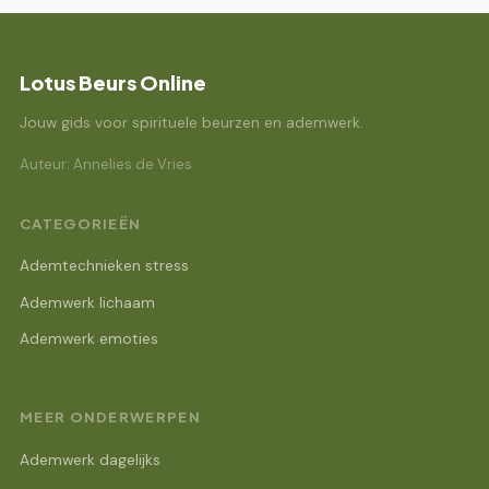
Lotus Beurs Online
Jouw gids voor spirituele beurzen en ademwerk.
Auteur: Annelies de Vries
CATEGORIEËN
Ademtechnieken stress
Ademwerk lichaam
Ademwerk emoties
MEER ONDERWERPEN
Ademwerk dagelijks