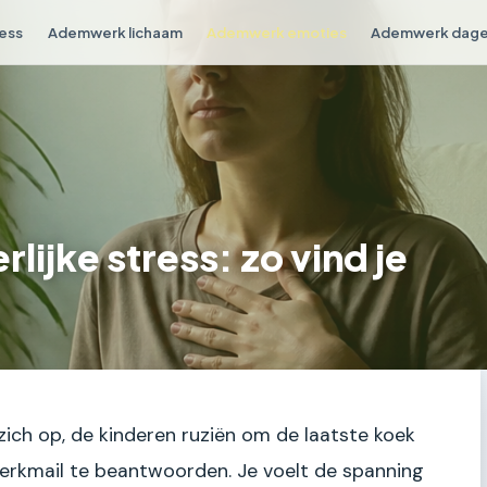
ess
Ademwerk lichaam
Ademwerk emoties
Ademwerk dagel
ijke stress: zo vind je
zich op, de kinderen ruziën om de laatste koek
werkmail te beantwoorden. Je voelt de spanning