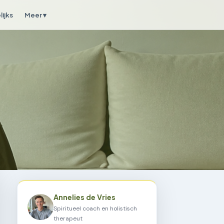
ijks
Meer ▾
Annelies de Vries
Spiritueel coach en holistisch
therapeut