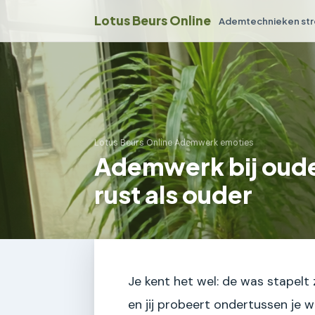
Lotus Beurs Online
Ademtechnieken str
Lotus Beurs Online
›
Ademwerk emoties
Ademwerk bij ouderl
rust als ouder
Je kent het wel: de was stapelt 
en jij probeert ondertussen je 