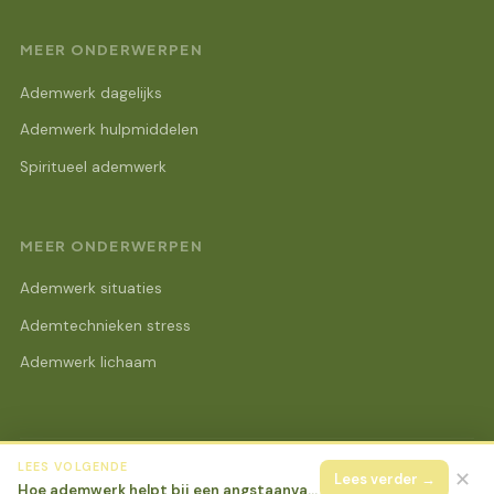
MEER ONDERWERPEN
Ademwerk dagelijks
Ademwerk hulpmiddelen
Spiritueel ademwerk
MEER ONDERWERPEN
Ademwerk situaties
Ademtechnieken stress
Ademwerk lichaam
LEES VOLGENDE
© 2026 Lotus Beurs Online
Alle rechten voorbehouden.
✕
Lees verder →
Hoe ademwerk helpt bij een angstaanval op het moment zelf