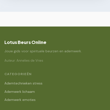
Lotus Beurs Online
Jouw gids voor spirituele beurzen en ademwerk.
Auteur: Annelies de Vries
CATEGORIEËN
Ademtechnieken stress
Ademwerk lichaam
Ademwerk emoties