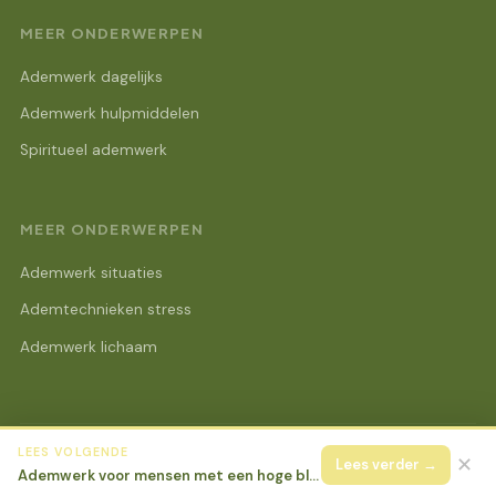
MEER ONDERWERPEN
Ademwerk dagelijks
Ademwerk hulpmiddelen
Spiritueel ademwerk
MEER ONDERWERPEN
Ademwerk situaties
Ademtechnieken stress
Ademwerk lichaam
LEES VOLGENDE
© 2026 Lotus Beurs Online
Alle rechten voorbehouden.
✕
Lees verder →
Ademwerk voor mensen met een hoge bloeddruk: veilige technieken