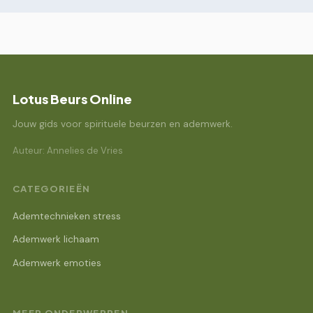
Lotus Beurs Online
Jouw gids voor spirituele beurzen en ademwerk.
Auteur: Annelies de Vries
CATEGORIEËN
Ademtechnieken stress
Ademwerk lichaam
Ademwerk emoties
MEER ONDERWERPEN