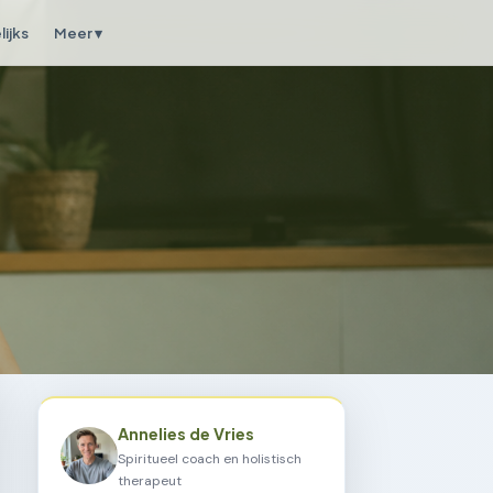
ijks
Meer ▾
Annelies de Vries
Spiritueel coach en holistisch
therapeut