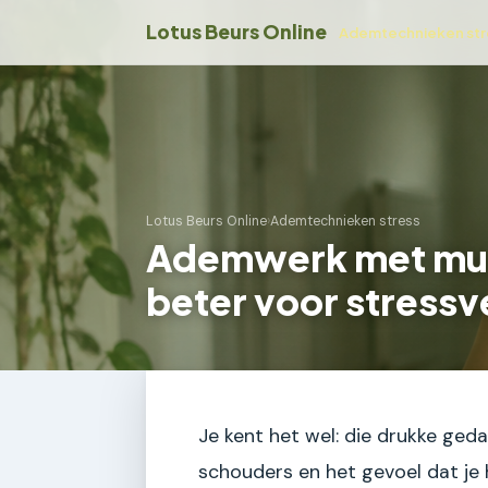
Lotus Beurs Online
Ademtechnieken str
Lotus Beurs Online
›
Ademtechnieken stress
Ademwerk met muzie
beter voor stress
Je kent het wel: die drukke geda
schouders en het gevoel dat je 