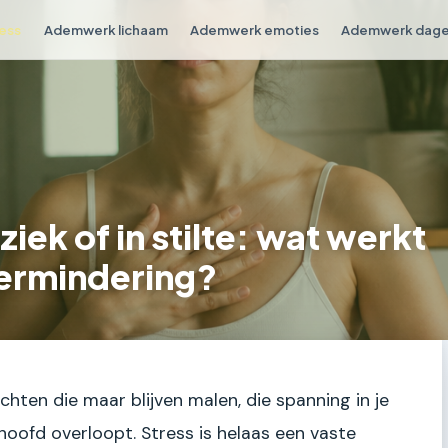
ess
Ademwerk lichaam
Ademwerk emoties
Ademwerk dagel
k of in stilte: wat werkt
vermindering?
chten die maar blijven malen, die spanning in je
hoofd overloopt. Stress is helaas een vaste