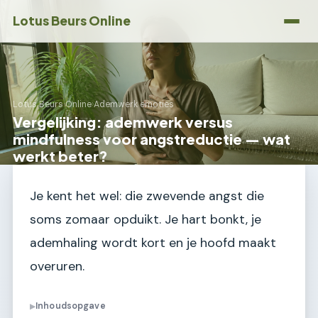
Lotus Beurs Online
Lotus Beurs Online
›
Ademwerk emoties
Vergelijking: ademwerk versus
mindfulness voor angstreductie — wat
werkt beter?
Je kent het wel: die zwevende angst die
soms zomaar opduikt. Je hart bonkt, je
ademhaling wordt kort en je hoofd maakt
overuren.
Inhoudsopgave
▶