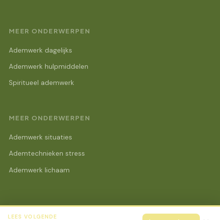
MEER ONDERWERPEN
Ademwerk dagelijks
Ademwerk hulpmiddelen
Spiritueel ademwerk
MEER ONDERWERPEN
Ademwerk situaties
Ademtechnieken stress
Ademwerk lichaam
LEES VOLGENDE
© 2026 Lotus Beurs Online
Alle rechten voorbehouden.