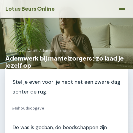
Lotus Beurs Online
Lotus Beurs Online
›
Ademwerk emoties
Ademwerk bij mantelzorgers: zo laad je
jezelf op
Stel je even voor: je hebt net een zware dag
achter de rug.
Inhoudsopgave
▶
De was is gedaan, de boodschappen zijn