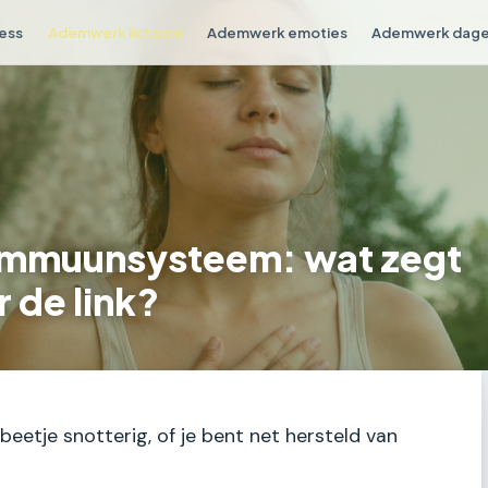
ess
Ademwerk lichaam
Ademwerk emoties
Ademwerk dagel
immuunsysteem: wat zegt
 de link?
n beetje snotterig, of je bent net hersteld van