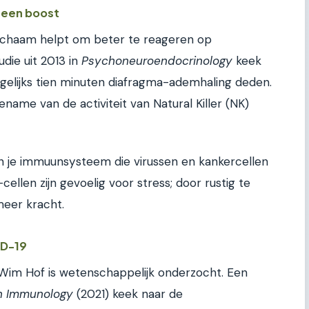
n een boost
lichaam helpt om beter te reageren op
udie uit 2013 in
Psychoneuroendocrinology
keek
gelijks tien minuten diafragma-ademhaling deden.
ename van de activiteit van Natural Killer (NK)
van je immuunsysteem die virussen en kankercellen
ellen zijn gevoelig voor stress; door rustig te
meer kracht.
ID-19
m Hof is wetenschappelijk onderzocht. Een
in Immunology
(2021) keek naar de