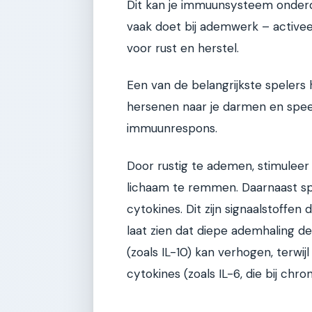
Dit kan je immuunsysteem onderd
vaak doet bij ademwerk – activee
voor rust en herstel.
Een van de belangrijkste spelers 
hersenen naar je darmen en speelt
immuunrespons.
Door rustig te ademen, stimuleer
lichaam te remmen. Daarnaast spe
cytokines. Dit zijn signaalstoff
laat zien dat diepe ademhaling 
(zoals IL-10) kan verhogen, terwi
cytokines (zoals IL-6, die bij chr