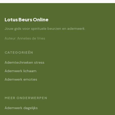
Lotus Beurs Online
Jouw gids voor spirituele beurzen en ademwerk.
Auteur: Annelies de Vries
CATEGORIEËN
Ademtechnieken stress
Ademwerk lichaam
Ademwerk emoties
MEER ONDERWERPEN
Ademwerk dagelijks