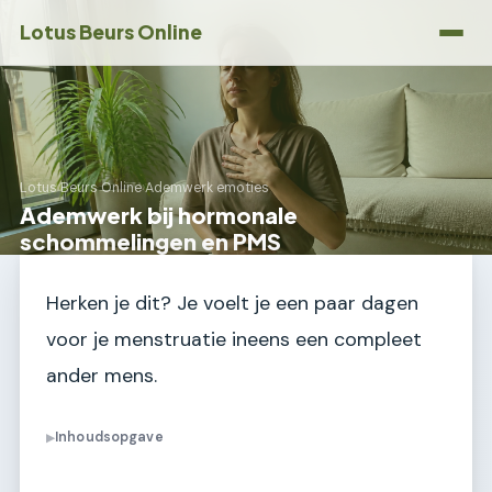
Lotus Beurs Online
Lotus Beurs Online
›
Ademwerk emoties
Ademwerk bij hormonale
schommelingen en PMS
Herken je dit? Je voelt je een paar dagen
voor je menstruatie ineens een compleet
ander mens.
Inhoudsopgave
▶