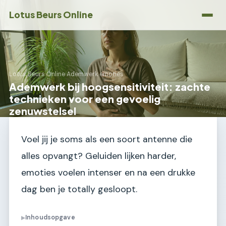
Lotus Beurs Online
Lotus Beurs Online
›
Ademwerk emoties
Ademwerk bij hoogsensitiviteit: zachte
technieken voor een gevoelig
zenuwstelsel
Voel jij je soms als een soort antenne die
alles opvangt? Geluiden lijken harder,
emoties voelen intenser en na een drukke
dag ben je totally gesloopt.
Inhoudsopgave
▶